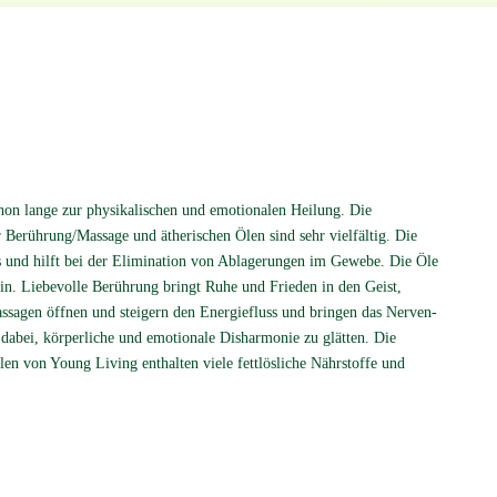
on lange zur physi­kalischen und emotionalen Heilung. Die
Berüh­rung/Massage und ätherischen Ölen sind sehr vielfältig. Die
 und hilft bei der Elimi­nation von Ablagerungen im Gewebe. Die Öle
ein. Liebevolle Berührung bringt Ruhe und Frieden in den Geist,
ssagen öffnen und steigern den Energiefluss und bringen das Nerven­
h dabei, körperliche und emotionale Disharmonie zu glätten. Die
ölen von Young Living enthalten viele fettlösliche Nährstoffe und