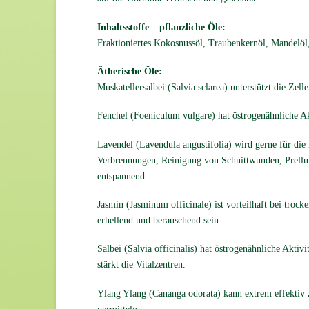
Inhaltsstoffe – pflanzliche Öle:
Fraktioniertes Kokosnussöl, Traubenkernöl, Mandelöl
Ätherische Öle:
Muskatellersalbei (Salvia sclarea) unterstützt die Zel
Fenchel (Foeniculum vulgare) hat östrogenähnliche Akti
Lavendel (Lavendula angustifolia) wird gerne für die
Verbrennungen, Reinigung von Schnittwunden, Prellun
entspannend.
Jasmin (Jasminum officinale) ist vorteilhaft bei trock
erhellend und berauschend sein.
Salbei (Salvia officinalis) hat östrogenähnliche Akti
stärkt die Vitalzentren.
Ylang Ylang (Cananga odorata) kann extrem effektiv