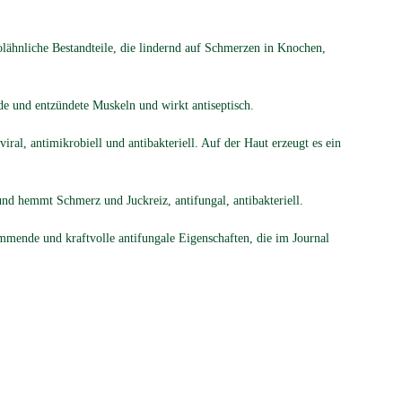
olähnliche Bestandteile, die lindernd auf Schmerzen in Knochen,
 und entzündete Muskeln und wirkt anti­sep­tisch.
iral, antimikrobiell und antibakteriell. Auf der Haut erzeugt es ein
und hemmt Schmerz und Juckreiz, antifungal, anti­bakteriell.
mende und kraftvolle antifungale Eigen­schaften, die im Journal