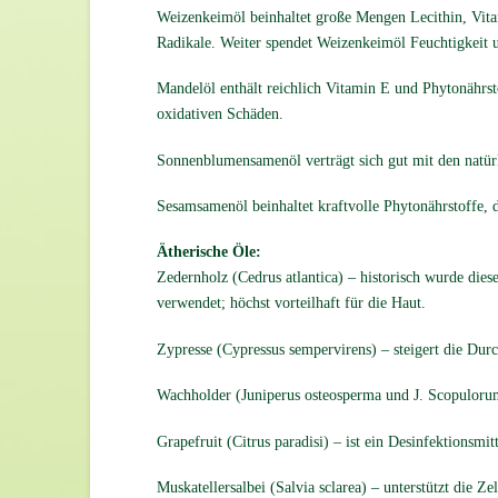
Weizenkeimöl beinhaltet große Mengen Lecithin, Vita
Radikale. Weiter spendet Weizenkeimöl Feuchtigkeit un
Mandelöl enthält reichlich Vitamin E und Phytonährst
oxidativen Schäden.
Sonnenblumensamenöl verträgt sich gut mit den natürl
Sesamsamenöl beinhaltet kraftvolle Phytonährstoffe,
Ätherische Öle:
Zedernholz (Cedrus atlantica) – historisch wurde die
verwendet; höchst vorteilhaft für die Haut.
Zypresse (Cypressus sempervirens) – steigert die Dur
Wachholder (Juniperus osteosperma und J. Scopulorum)
Grapefruit (Citrus paradisi) – ist ein Desinfektionsmit
Muskatellersalbei (Salvia sclarea) – unterstützt die Z