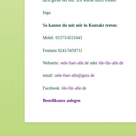
dich gerne bei mir. Ich würde mich freuen!
Inga
So kannst du mit mir in Kontakt treten:
Mobil: 01573/4511043
Festnetz 0241/5659711
Webseite:
oele-fuer-alle.de
oder
öle-für-alle.de
email:
oele-fuer-alle@gmx.de
Facebook:
öle-für-alle.de
Bestellkonto anlegen