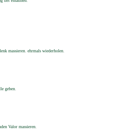
g tief einatmen.
elenk massieren. ehrmals wiederholen.
lle geben.
nden Valor massieren.